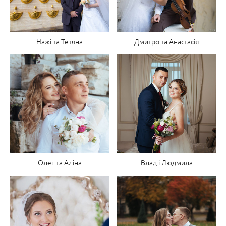
Нажі та Тетяна
Дмитро та Анастасія
Олег та Аліна
Влад і Людмила