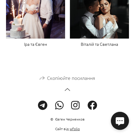
Iра та Євген
Віталій та Светлана
Скопіюйте посилання
© Євген Черненков
Сайт від
wfolio