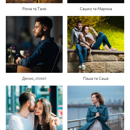
Рома та Таня
Сашко та Марина
Денис, стіліст
Паша та Саша