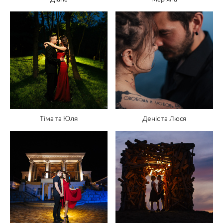
Тіма та Юля
Деніс та Люся